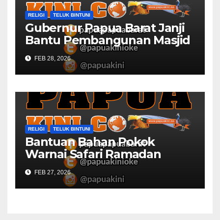
RELIGI
TELUK BINTUNI
Gubernur Papua Barat Janji
Bantu Pembangunan Masjid
Al Maun Bintuni
FEB 28, 2026
RELIGI
TELUK BINTUNI
Bantuan Bahan Pokok
Warnai Safari Ramadan
Papua Barat
FEB 27, 2026