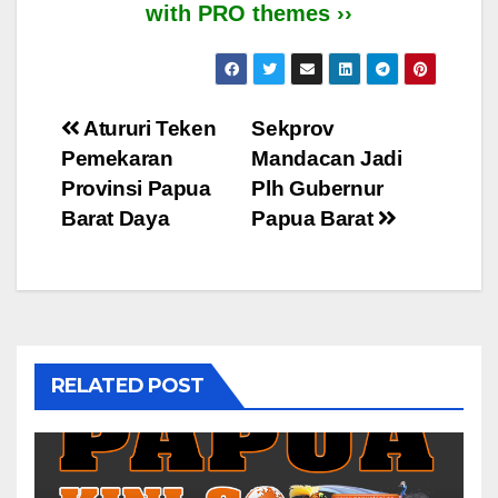
with PRO themes ››
Post
Atururi Teken
Sekprov
Pemekaran
Mandacan Jadi
navigation
Provinsi Papua
Plh Gubernur
Barat Daya
Papua Barat
RELATED POST