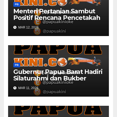
PB
Menteri Pertanian Sambut
Positif Rencana Pencetakah
Sawah dan Ladang di Papua
MAR 12, 2026
Barat
PB
Gubernur Papua Barat Hadiri
Silaturahmi dan Bukber
Bersama DPR RI dan
MAR 11, 2026
Mendagri di IPDN