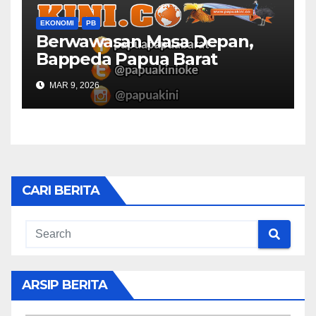
EKONOMI
PB
Berwawasan Masa Depan,
Bappeda Papua Barat
Konsultasi Publik RKPD 2027
MAR 9, 2026
CARI BERITA
ARSIP BERITA