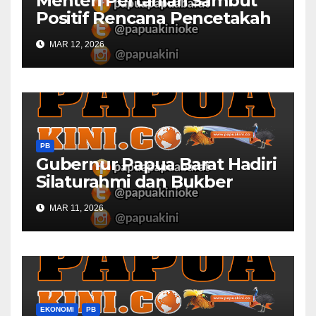
Menteri Pertanian Sambut
Positif Rencana Pencetakah
Sawah dan Ladang di Papua
MAR 12, 2026
Barat
PB
Gubernur Papua Barat Hadiri
Silaturahmi dan Bukber
Bersama DPR RI dan
MAR 11, 2026
Mendagri di IPDN
EKONOMI
PB