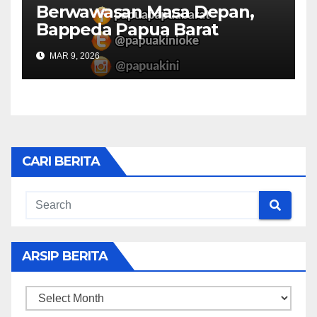
Berwawasan Masa Depan,
Bappeda Papua Barat
Konsultasi Publik RKPD 2027
MAR 9, 2026
CARI BERITA
ARSIP BERITA
ARSIP
BERITA