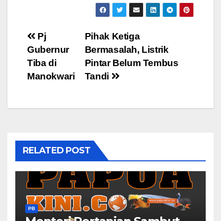
Post
Pj
Pihak Ketiga
Gubernur
Bermasalah, Listrik
navigation
Tiba di
Pintar Belum Tembus
Manokwari
Tandi
RELATED POST
PB