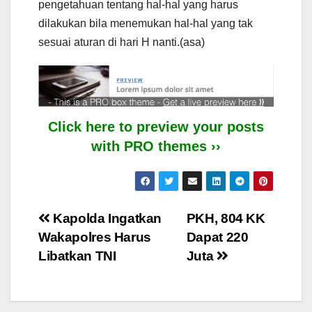
pengetahuan tentang hal-hal yang harus
dilakukan bila menemukan hal-hal yang tak
sesuai aturan di hari H nanti.(asa)
Click here to preview your posts
with PRO themes ››
Post
Kapolda Ingatkan
PKH, 804 KK
Wakapolres Harus
Dapat 220
navigation
Libatkan TNI
Juta