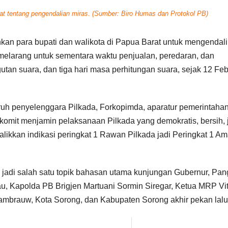
t tentang pengendalian miras. (Sumber: Biro Humas dan Protokol PB)
kan para bupati dan walikota di Papua Barat untuk mengendali
melarang untuk sementara waktu penjualan, peredaran, dan
an suara, dan tiga hari masa perhitungan suara, sejak 12 Feb
ruh penyelenggara Pilkada, Forkopimda, aparatur pemerintahan
komit menjamin pelaksanaan Pilkada yang demokratis, bersih, j
balikkan indikasi peringkat 1 Rawan Pilkada jadi Peringkat 1 A
ni jadi salah satu topik bahasan utama kunjungan Gubernur, Pa
, Kapolda PB Brigjen Martuani Sormin Siregar, Ketua MRP Vit
mbrauw, Kota Sorong, dan Kabupaten Sorong akhir pekan lalu