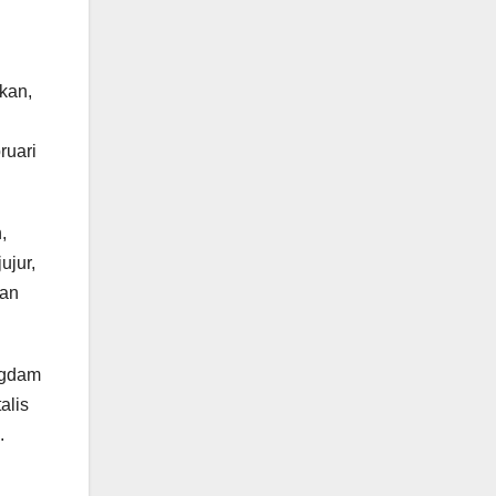
kan,
ruari
,
ujur,
man
ngdam
alis
.