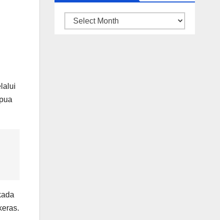
ARSIP
BERITA
lalui
apua
kada
keras.