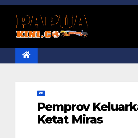
Skip
to
content
PB
Pemprov Keluark
Ketat Miras