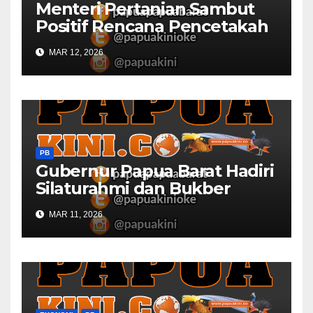
Menteri Pertanian Sambut
Positif Rencana Pencetakah
Sawah dan Ladang di Papua
MAR 12, 2026
Barat
PB
Gubernur Papua Barat Hadiri
Silaturahmi dan Bukber
Bersama DPR RI dan
MAR 11, 2026
Mendagri di IPDN