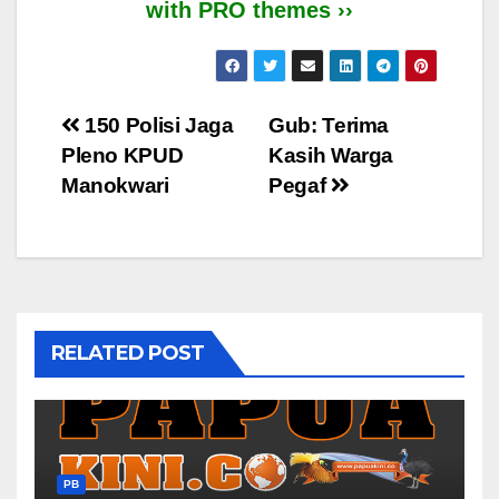
with PRO themes ››
Post
150 Polisi Jaga
Gub: Terima
Pleno KPUD
Kasih Warga
navigation
Manokwari
Pegaf
RELATED POST
PB