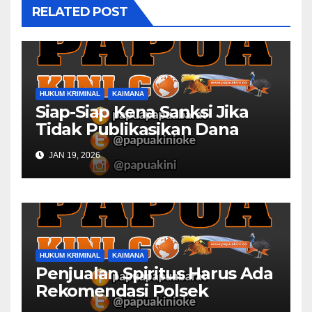
RELATED POST
HUKUM KRIMINAL
KAIMANA
Siap-Siap Kena Sanksi Jika
Tidak Publikasikan Dana
Desa
JAN 19, 2026
HUKUM KRIMINAL
KAIMANA
Penjualan Spiritus Harus Ada
Rekomendasi Polsek
Kaimana