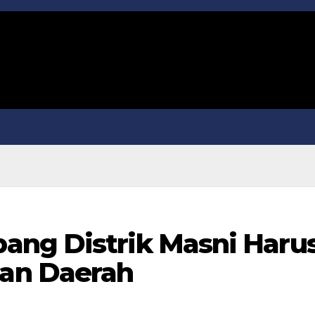
ang Distrik Masni Haru
an Daerah