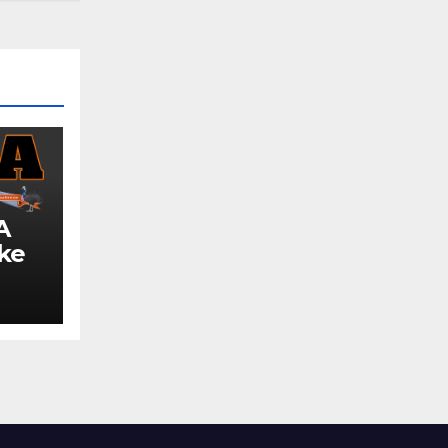
A
 ke