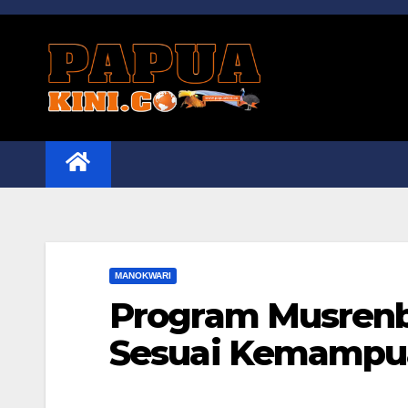
Skip
to
content
MANOKWARI
Program Musrenb
Sesuai Kemampu