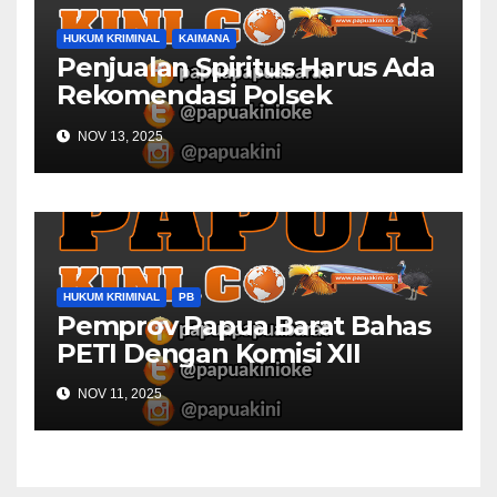
HUKUM KRIMINAL
KAIMANA
Penjualan Spiritus Harus Ada
Rekomendasi Polsek
Kaimana
NOV 13, 2025
HUKUM KRIMINAL
PB
Pemprov Papua Barat Bahas
PETI Dengan Komisi XII
NOV 11, 2025