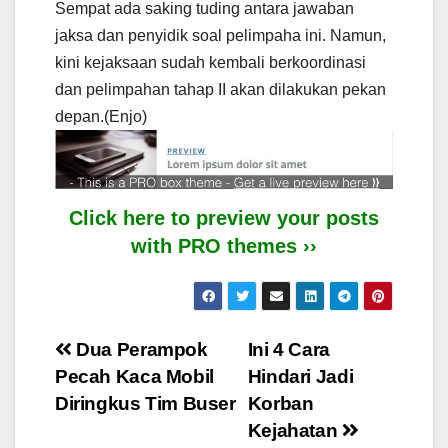
Sempat ada saking tuding antara jawaban
jaksa dan penyidik soal pelimpaha ini. Namun,
kini kejaksaan sudah kembali berkoordinasi
dan pelimpahan tahap II akan dilakukan pekan
depan.(Enjo)
Click here to preview your posts
with PRO themes ››
Post
Dua Perampok
Ini 4 Cara
Pecah Kaca Mobil
Hindari Jadi
navigation
Diringkus Tim Buser
Korban
Kejahatan