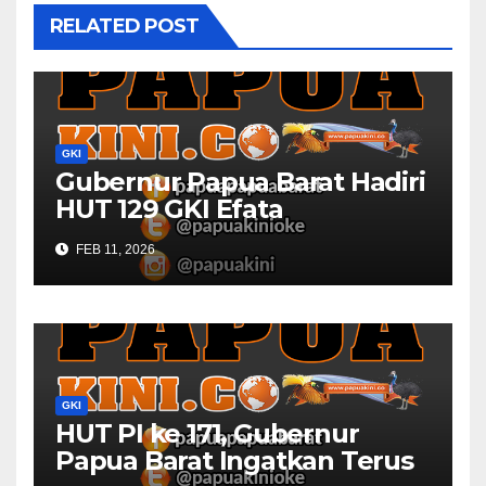
RELATED POST
GKI
Gubernur Papua Barat Hadiri
HUT 129 GKI Efata
Manggoapi
FEB 11, 2026
GKI
HUT PI ke 171, Gubernur
Papua Barat Ingatkan Terus