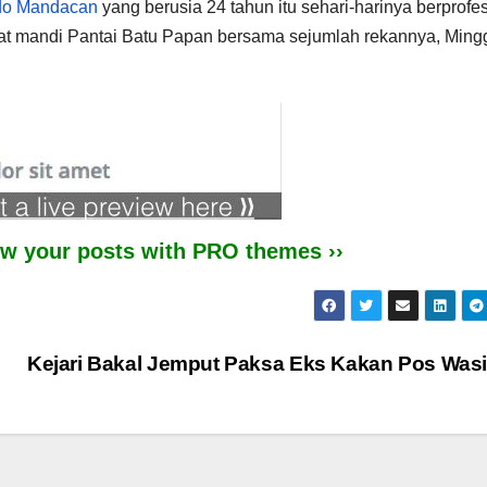
do Mandacan
yang berusia 24 tahun itu sehari-harinya berprofes
aat mandi Pantai Batu Papan bersama sejumlah rekannya, Ming
iew your posts with PRO themes ››
Kejari Bakal Jemput Paksa Eks Kakan Pos Was