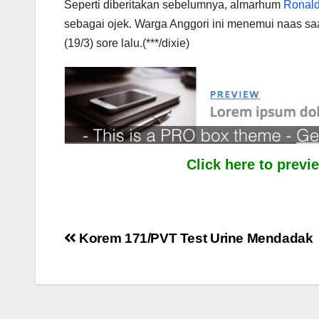
Seperti diberitakan sebelumnya, almarhum
Ronal
sebagai ojek. Warga Anggori ini menemui naas s
(19/3) sore lalu.(***/dixie)
Click here to prev
Post
Korem 171/PVT Test Urine Mendadak
navigation