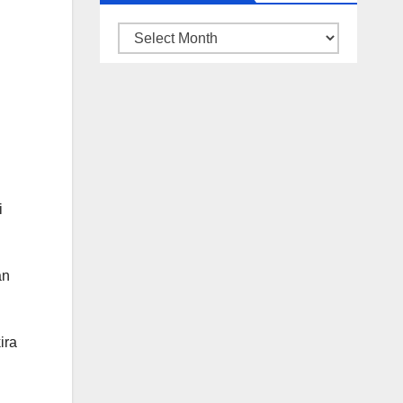
ARSIP
BERITA
i
an
ira