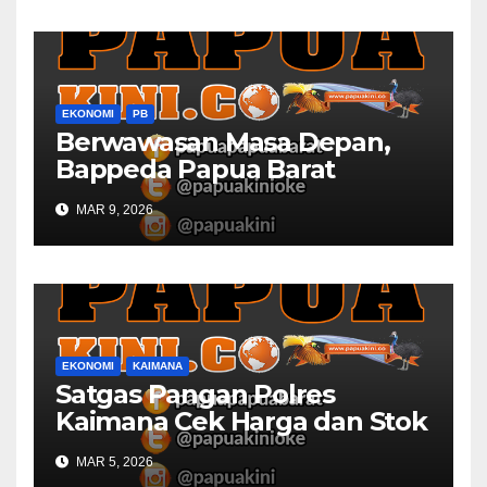
EKONOMI
PB
Berwawasan Masa Depan,
Bappeda Papua Barat
Konsultasi Publik RKPD 2027
MAR 9, 2026
EKONOMI
KAIMANA
Satgas Pangan Polres
Kaimana Cek Harga dan Stok
Bapok di Pasar
MAR 5, 2026