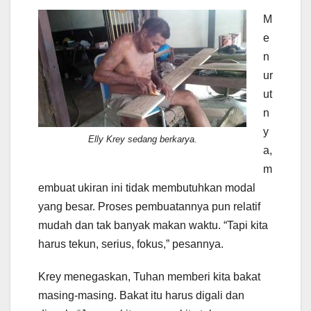
M
e
n
ur
ut
n
y
Elly Krey sedang berkarya.
a,
m
embuat ukiran ini tidak membutuhkan modal
yang besar. Proses pembuatannya pun relatif
mudah dan tak banyak makan waktu. “Tapi kita
harus tekun, serius, fokus,” pesannya.
Krey menegaskan, Tuhan memberi kita bakat
masing-masing. Bakat itu harus digali dan