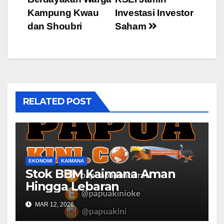
navigation
Kampung Kwau
Investasi Investor
dan Shoubri
Saham
RELATED POST
EKONOMI
KAIMANA
Stok BBM Kaimana Aman
Hingga Lebaran
MAR 12, 2026