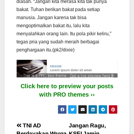
diasah. “Jangan kita merasa kita tak punya
bakat. Tuhan berikan bakat pada setiap
manusia. Jangan karena tak bisa
mengoptimalkan bakat itu, lalu kita
menyalahkan orang lain. Itu pola pikir keliru,”
tegas pria yang sudah meraih berbagai
penghargaan itu.(pk2/dixie)
Click here to preview your posts
with PRO themes ››
Post
TNI AD
Jangan Ragu,
Berdayakan Warga
KSEI Jamin