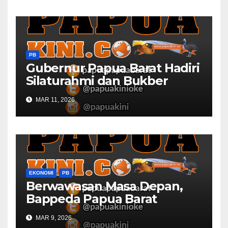
PB
Gubernur Papua Barat Hadiri
Silaturahmi dan Bukber
Bersama DPR RI dan
MAR 11, 2026
Mendagri di IPDN
EKONOMI
PB
Berwawasan Masa Depan,
Bappeda Papua Barat
Konsultasi Publik RKPD 2027
MAR 9, 2026