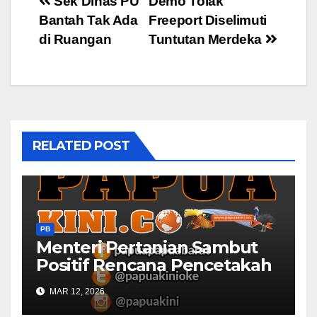
Post
Sek Dinas PU
Demo Tolak
Bantah Tak Ada
Freeport Diselimuti
navigation
di Ruangan
Tuntutan Merdeka
RELATED POST
PB
Menteri Pertanian Sambut
Positif Rencana Pencetakah
Sawah dan Ladang di Papua
MAR 12, 2026
Barat