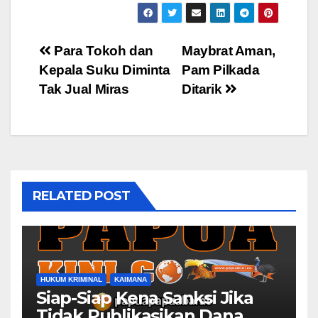
Post
Para Tokoh dan
Maybrat Aman,
Kepala Suku Diminta
Pam Pilkada
navigation
Tak Jual Miras
Ditarik
RELATED POST
HUKUM KRIMINAL
KAIMANA
Siap-Siap Kena Sanksi Jika
Tidak Publikasikan Dana