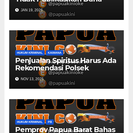
Desa
JAN 19, 2026
HUKUM KRIMINAL
KAIMANA
Penjualan Spiritus Harus Ada
Rekomendasi Polsek
Kaimana
NOV 13, 2025
HUKUM KRIMINAL
PB
Pemprov Papua Barat Bahas