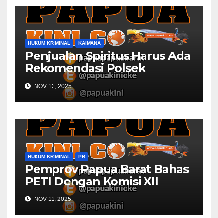
HUKUM KRIMINAL
KAIMANA
Penjualan Spiritus Harus Ada
Rekomendasi Polsek
Kaimana
NOV 13, 2025
HUKUM KRIMINAL
PB
Pemprov Papua Barat Bahas
PETI Dengan Komisi XII
NOV 11, 2025