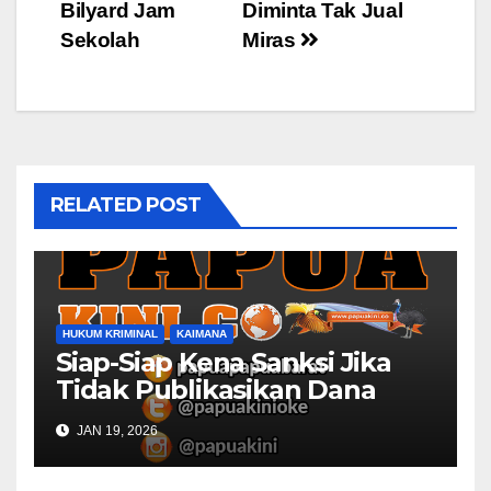
navigation
Bilyard Jam
Diminta Tak Jual
Sekolah
Miras
RELATED POST
HUKUM KRIMINAL
KAIMANA
Siap-Siap Kena Sanksi Jika
Tidak Publikasikan Dana
Desa
JAN 19, 2026