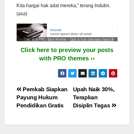
Kita hargai hak adat mereka,” terang Indubri.
(asa)
Click here to preview your posts
with PRO themes ››
Post
Pemkab Siapkan
Upah Naik 30%,
Payung Hukum
Terapkan
navigation
Pendidikan Gratis
Disiplin Tegas