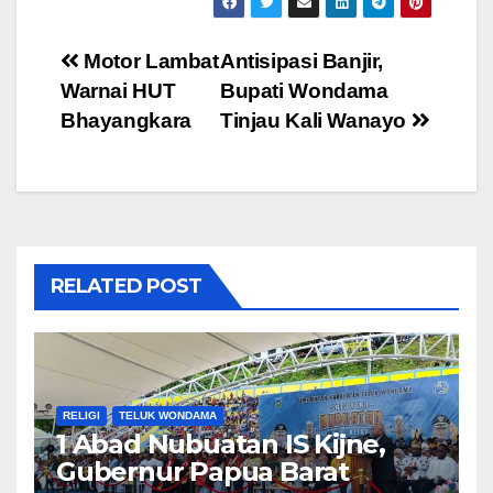
Post
Motor Lambat
Antisipasi Banjir,
Warnai HUT
Bupati Wondama
navigation
Bhayangkara
Tinjau Kali Wanayo
RELATED POST
RELIGI
TELUK WONDAMA
1 Abad Nubuatan IS Kijne,
Gubernur Papua Barat