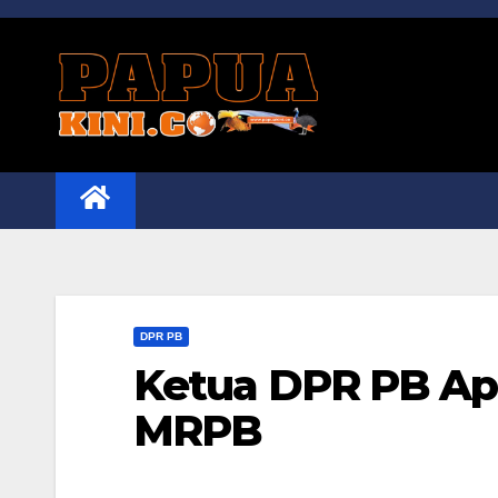
Skip
to
content
DPR PB
Ketua DPR PB Apr
MRPB