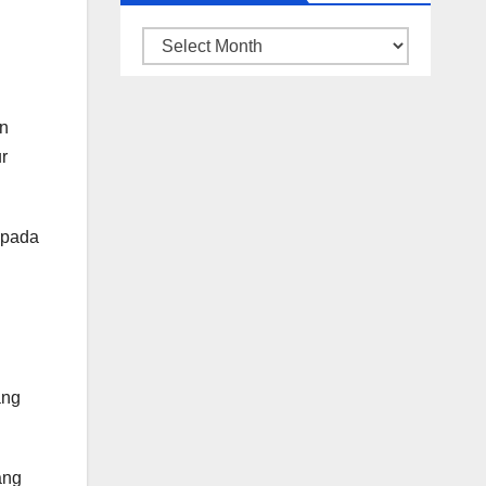
ARSIP
BERITA
an
r
epada
ang
ang