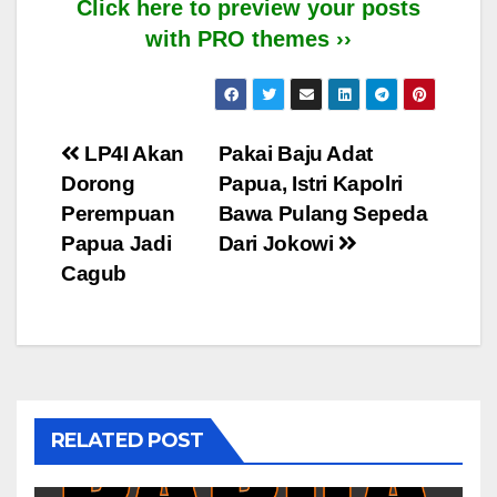
Click here to preview your posts
with PRO themes ››
Post
LP4I Akan
Pakai Baju Adat
Dorong
Papua, Istri Kapolri
navigation
Perempuan
Bawa Pulang Sepeda
Papua Jadi
Dari Jokowi
Cagub
RELATED POST