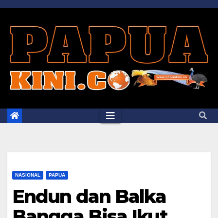
Skip
to
content
NASIONAL
PAPUA
Endun dan Balka
Bangga Bisa Ikut