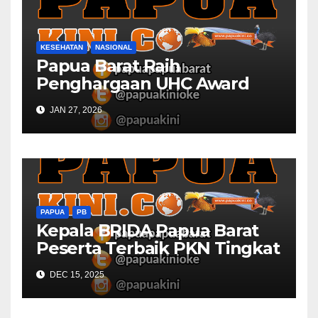
KESEHATAN
NASIONAL
Papua Barat Raih
Penghargaan UHC Award
BPJS Kesehatan
JAN 27, 2026
PAPUA
PB
Kepala BRIDA Papua Barat
Peserta Terbaik PKN Tingkat
II Angkatan XXX 2025 Papua
DEC 15, 2025