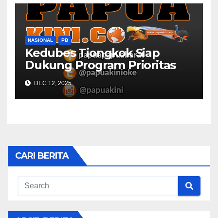
NASIONAL
PB
Kedubes Tiongkok Siap
Dukung Program Prioritas
Papua Barat
DEC 12, 2025
CARI BERITA