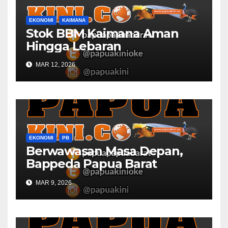
EKONOMI
KAIMANA
Stok BBM Kaimana Aman
Hingga Lebaran
MAR 12, 2026
EKONOMI
PB
Berwawasan Masa Depan,
Bappeda Papua Barat
Konsultasi Publik RKPD 2027
MAR 9, 2026