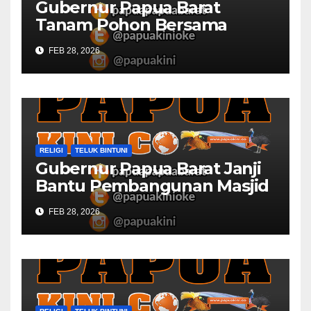
Gubernur Papua Barat
Tanam Pohon Bersama
Civitas Academica
FEB 28, 2026
Universitas Muhammadiyah
RELIGI
TELUK BINTUNI
Gubernur Papua Barat Janji
Bantu Pembangunan Masjid
Al Maun Bintuni
FEB 28, 2026