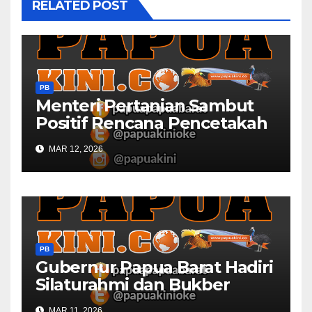
RELATED POST
PB
Menteri Pertanian Sambut
Positif Rencana Pencetakah
Sawah dan Ladang di Papua
MAR 12, 2026
Barat
PB
Gubernur Papua Barat Hadiri
Silaturahmi dan Bukber
Bersama DPR RI dan
MAR 11, 2026