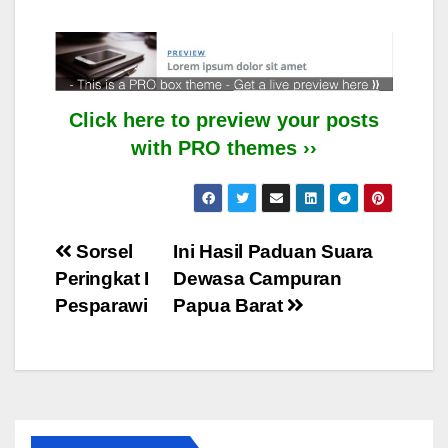
Click here to preview your posts
with PRO themes ››
Post
Sorsel
Ini Hasil Paduan Suara
Peringkat I
Dewasa Campuran
navigation
Pesparawi
Papua Barat