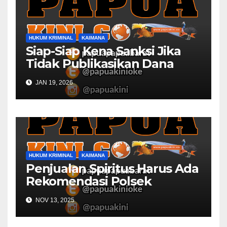
HUKUM KRIMINAL
KAIMANA
Siap-Siap Kena Sanksi Jika
Tidak Publikasikan Dana
Desa
JAN 19, 2026
HUKUM KRIMINAL
KAIMANA
Penjualan Spiritus Harus Ada
Rekomendasi Polsek
Kaimana
NOV 13, 2025