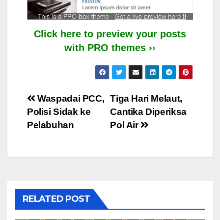
Click here to preview your posts
with PRO themes ››
Post
Waspadai PCC,
Tiga Hari Melaut,
Polisi Sidak ke
Cantika Diperiksa
navigation
Pelabuhan
Pol Air
RELATED POST