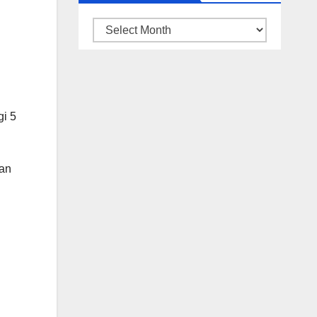
ARSIP
BERITA
gi 5
kan