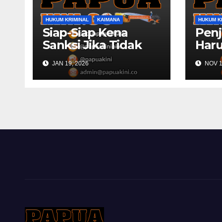
HUKUM KRIMINAL
KAIMANA
HUKUM K
Siap-Siap Kena
Penj
Sanksi Jika Tidak
Haru
Publikasikan Dana
Rek
JAN 19, 2026
NOV 1
Desa
Pols