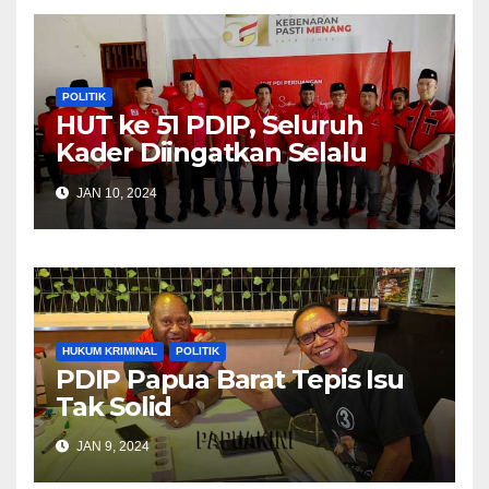
POLITIK
HUT ke 51 PDIP, Seluruh
Kader Diingatkan Selalu
Komunikasi Dengan
JAN 10, 2024
Masyarakat
HUKUM KRIMINAL
POLITIK
PDIP Papua Barat Tepis Isu
Tak Solid
JAN 9, 2024