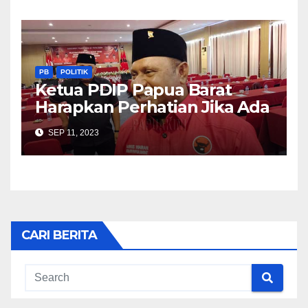
PB
POLITIK
Ketua PDIP Papua Barat
Harapkan Perhatian Jika Ada
Usulan Pergantian Penjabat
SEP 11, 2023
Gubernur
CARI BERITA