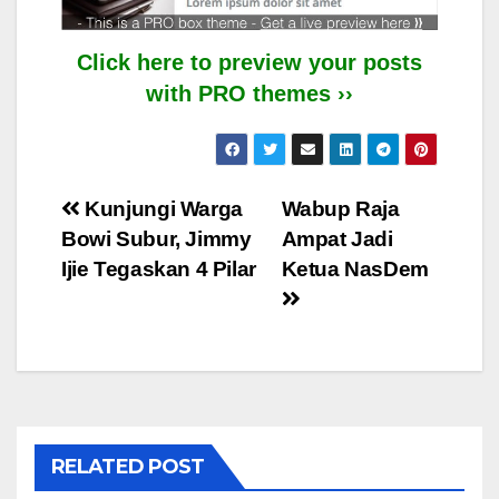
Click here to preview your posts
with PRO themes ››
Post
Kunjungi Warga
Wabup Raja
Bowi Subur, Jimmy
Ampat Jadi
navigation
Ijie Tegaskan 4 Pilar
Ketua NasDem
RELATED POST