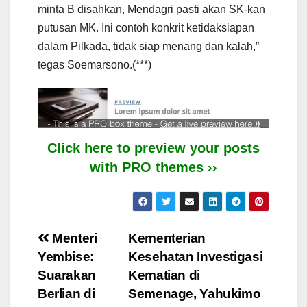
minta B disahkan, Mendagri pasti akan SK-kan
putusan MK. Ini contoh konkrit ketidaksiapan
dalam Pilkada, tidak siap menang dan kalah,”
tegas Soemarsono.(***)
Click here to preview your posts
with PRO themes ››
Post
Menteri
Kementerian
Yembise:
Kesehatan Investigasi
navigation
Suarakan
Kematian di
Berlian di
Semenage, Yahukimo