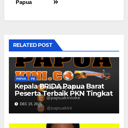
Papua
RELATED POST
PAPUA
PB
Kepala BRIDA Papua Barat
Peserta Terbaik PKN Tingkat
II Angkatan XXX 2025 Papua
DEC 15, 2025