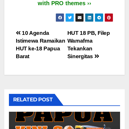
with PRO themes ››
Post
10 Agenda
HUT 18 PB, Filep
Istimewa Ramaikan
Wamafma
navigation
HUT ke-18 Papua
Tekankan
Barat
Sinergitas
RELATED POST