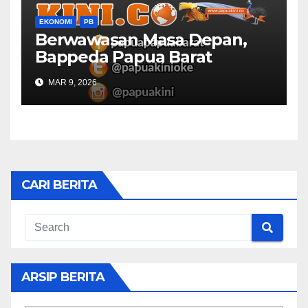
EKONOMI
PB
Berwawasan Masa Depan,
Bappeda Papua Barat
Konsultasi Publik RKPD 2027
MAR 9, 2026
CARI BERITA
ARSIP BERITA