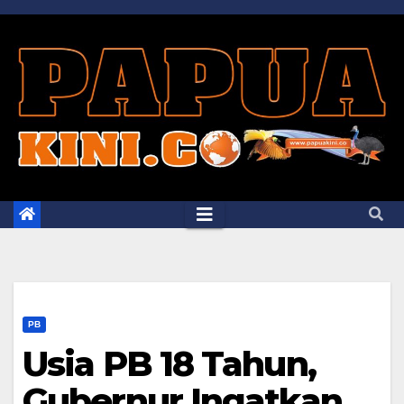
Skip
to
content
PB
Usia PB 18 Tahun,
Gubernur Ingatkan