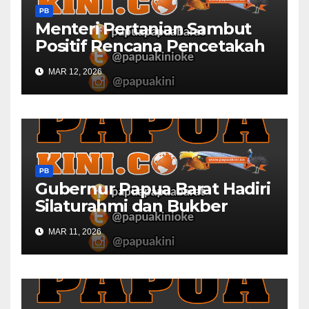
PB
Menteri Pertanian Sambut
Positif Rencana Pencetakah
Sawah dan Ladang di Papua
MAR 12, 2026
Barat
PB
Gubernur Papua Barat Hadiri
Silaturahmi dan Bukber
Bersama DPR RI dan
MAR 11, 2026
Mendagri di IPDN