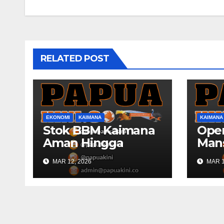
RELATED POST
EKONOMI
KAIMANA
KAIMANA
Stok BBM Kaimana
Oper
Aman Hingga
Man
Lebaran
Kaim
MAR 12, 2026
MAR 1
150 
Gab