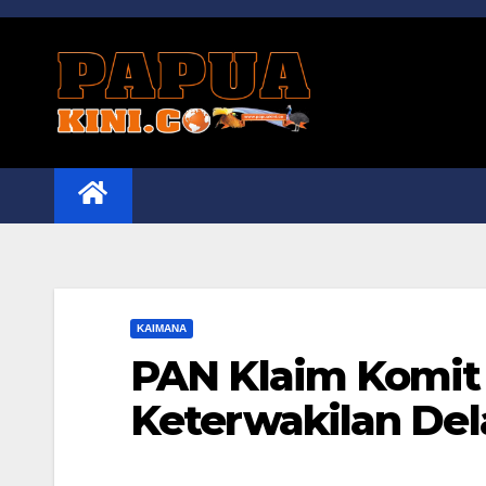
Skip
to
content
KAIMANA
PAN Klaim Komit
Keterwakilan De