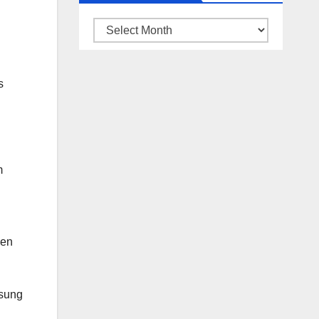
ARSIP
BERITA
s
m
men
usung