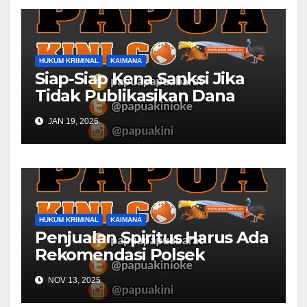
HUKUM KRIMINAL
KAIMANA
Siap-Siap Kena Sanksi Jika
Tidak Publikasikan Dana
Desa
JAN 19, 2026
HUKUM KRIMINAL
KAIMANA
Penjualan Spiritus Harus Ada
Rekomendasi Polsek
Kaimana
NOV 13, 2025