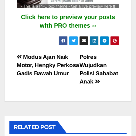
Click here to preview your posts
with PRO themes ››
Post
Modus Ajari Naik
Polres
Motor, Hengky Perkosa
Wujudkan
navigation
Gadis Bawah Umur
Polisi Sahabat
Anak
RELATED POST