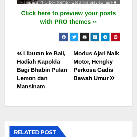
Click here to preview your posts
with PRO themes ››
Post
Liburan ke Bali,
Modus Ajari Naik
Hadiah Kapolda
Motor, Hengky
navigation
Bagi Bhabin Pulan
Perkosa Gadis
Lemon dan
Bawah Umur
Mansinam
RELATED POST