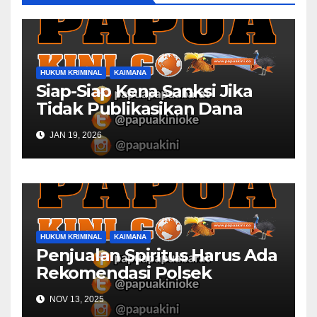
HUKUM KRIMINAL
KAIMANA
Siap-Siap Kena Sanksi Jika
Tidak Publikasikan Dana
Desa
JAN 19, 2026
HUKUM KRIMINAL
KAIMANA
Penjualan Spiritus Harus Ada
Rekomendasi Polsek
Kaimana
NOV 13, 2025