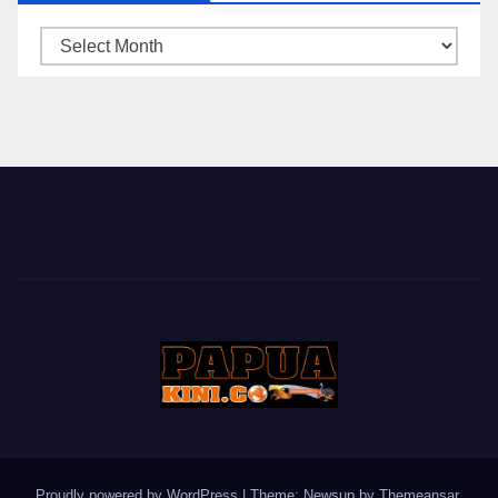
ARSIP
BERITA
Proudly powered by WordPress
|
Theme: Newsup by
Themeansar
.