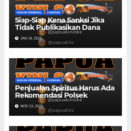
HUKUM KRIMINAL
KAIMANA
Siap-Siap Kena Sanksi Jika
Tidak Publikasikan Dana
Desa
JAN 19, 2026
HUKUM KRIMINAL
KAIMANA
Penjualan Spiritus Harus Ada
Rekomendasi Polsek
Kaimana
NOV 13, 2025