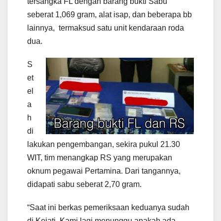
tersangka FL dengan barang bukti Sabu
seberat 1,069 gram, alat isap, dan beberapa bb
lainnya, termaksud satu unit kendaraan roda
dua.
S
et
el
a
h
di
lakukan pengembangan, sekira pukul 21.30
WIT, tim menangkap RS yang merupakan
oknum pegawai Pertamina. Dari tangannya,
didapati sabu seberat 2,70 gram.
“Saat ini berkas pemeriksaan keduanya sudah
di Kejati. Kami lagi menunggu apakah ada