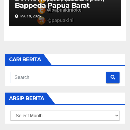
Bappeda Papua Barat
Konsultasi Publik RKPD 2027
MAR 9, 2026
CARI BERITA
ARSIP BERITA
ARSIP
BERITA