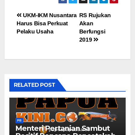
Post
UKM-IKM Nusantara
RS Rujukan
Harus Bisa Perkuat
Akan
navigation
Pelaku Usaha
Berfungsi
2019
RELATED POST
PB
Menteri Pertanian Sambut