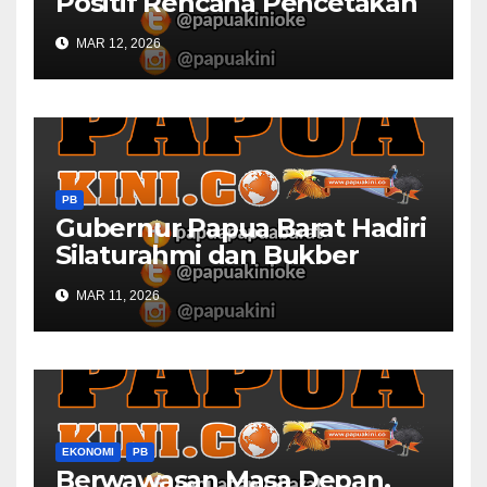
Positif Rencana Pencetakah
Sawah dan Ladang di Papua
MAR 12, 2026
Barat
PB
Gubernur Papua Barat Hadiri
Silaturahmi dan Bukber
Bersama DPR RI dan
MAR 11, 2026
Mendagri di IPDN
EKONOMI
PB
Berwawasan Masa Depan,