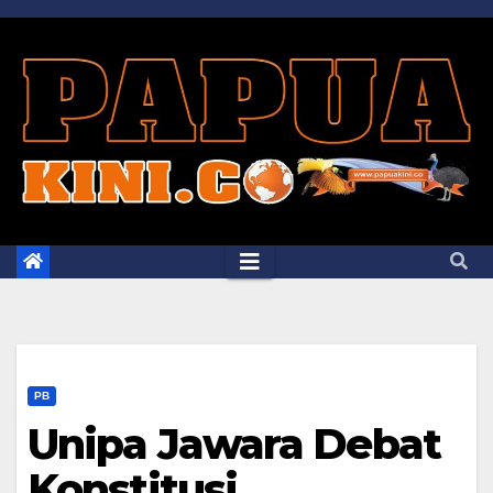
Skip
to
content
PB
Unipa Jawara Debat
Konstitusi