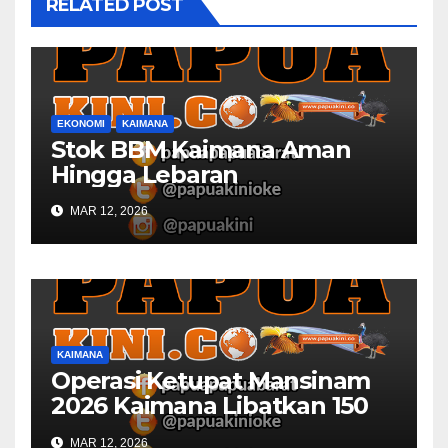
RELATED POST
EKONOMI
KAIMANA
Stok BBM Kaimana Aman
Hingga Lebaran
MAR 12, 2026
KAIMANA
Operasi Ketupat Mansinam
2026 Kaimana Libatkan 150
Personil Gabungan
MAR 12, 2026