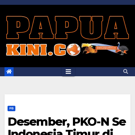
Skip
to
content
PB
Desember, PKO-N Se
Indonesia Timur di