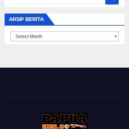
ARSIP BERITA
ARSIP
BERITA