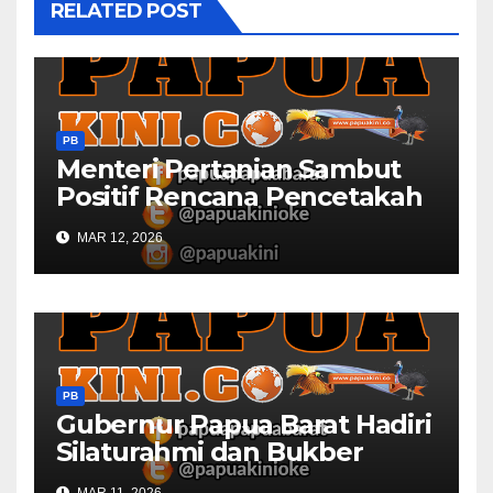
RELATED POST
PB
Menteri Pertanian Sambut
Positif Rencana Pencetakah
Sawah dan Ladang di Papua
MAR 12, 2026
Barat
PB
Gubernur Papua Barat Hadiri
Silaturahmi dan Bukber
Bersama DPR RI dan
MAR 11, 2026