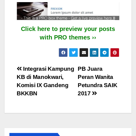
Click here to preview your posts
with PRO themes ››
Post
Integrasi Kampung
PB Juara
KB di Manokwari,
Peran Wanita
navigation
Komisi IX Gandeng
Petundra SAIK
BKKBN
2017