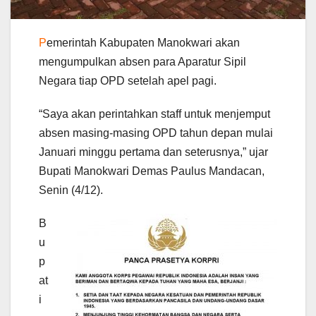
P
emerintah Kabupaten Manokwari akan
mengumpulkan absen para Aparatur Sipil
Negara tiap OPD setelah apel pagi.
“Saya akan perintahkan staff untuk menjemput
absen masing-masing OPD tahun depan mulai
Januari minggu pertama dan seterusnya,” ujar
Bupati Manokwari Demas Paulus Mandacan,
Senin (4/12).
B
u
p
at
i