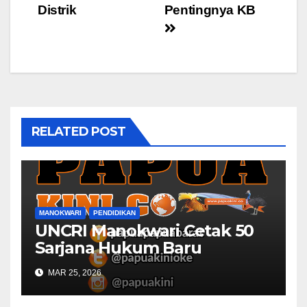
navigation
Distrik
Pentingnya KB
RELATED POST
MANOKWARI
PENDIDIKAN
UNCRI Manokwari Cetak 50
Sarjana Hukum Baru
MAR 25, 2026