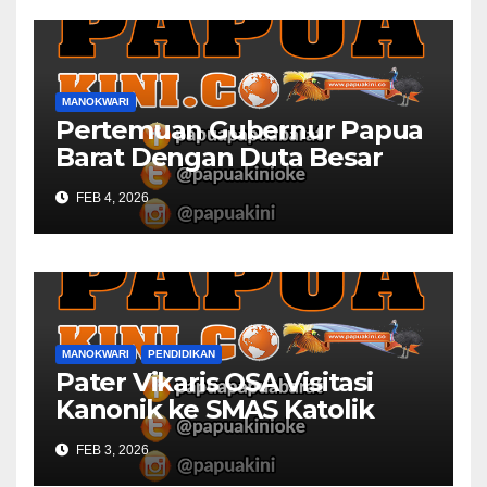
MANOKWARI
Pertemuan Gubernur Papua
Barat Dengan Duta Besar
Inggris Berbuah Manis
FEB 4, 2026
MANOKWARI
PENDIDIKAN
Pater Vikaris OSA Visitasi
Kanonik ke SMAS Katolik
Villanova Manokwari
FEB 3, 2026