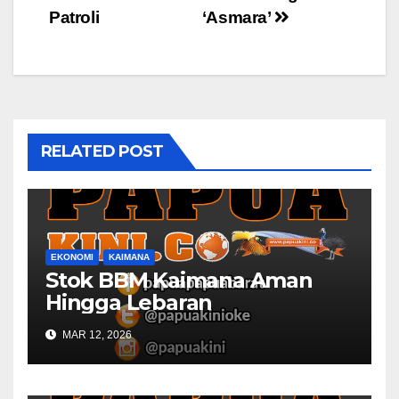
navigation
Patroli
‘Asmara’
RELATED POST
EKONOMI
KAIMANA
Stok BBM Kaimana Aman
Hingga Lebaran
MAR 12, 2026