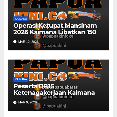
KAIMANA
Operasi Ketupat Mansinam
2026 Kaimana Libatkan 150
Personil Gabungan
MAR 12, 2026
KAIMANA
Peserta BPJS
Ketenagakerjaan Kaimana
Berkurang 53 Persen di 2026
MAR 9, 2026