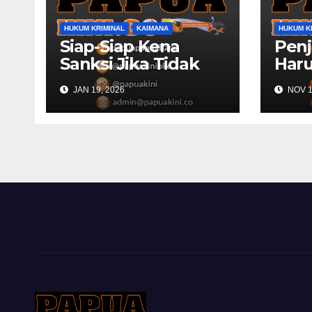
HUKUM KRIMINAL
KAIMANA
HUKUM K
Siap-Siap Kena
Penj
Sanksi Jika Tidak
Haru
Publikasikan Dana
Rek
JAN 19, 2026
NOV 1
Desa
Pols