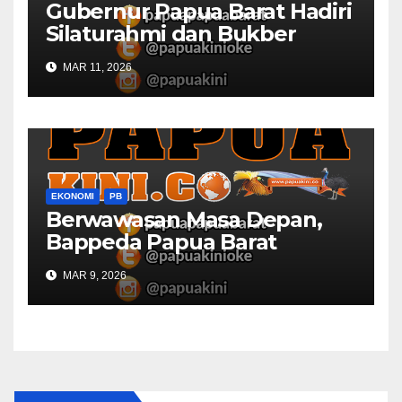
Gubernur Papua Barat Hadiri
Silaturahmi dan Bukber
Bersama DPR RI dan
MAR 11, 2026
Mendagri di IPDN
EKONOMI
PB
Berwawasan Masa Depan,
Bappeda Papua Barat
Konsultasi Publik RKPD 2027
MAR 9, 2026