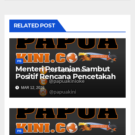
RELATED POST
PB
Menteri Pertanian Sambut
Positif Rencana Pencetakah
Sawah dan Ladang di Papua
MAR 12, 2026
Barat
PB