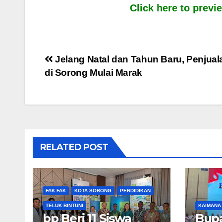
Click here to prev
Post
Jelang Natal dan Tahun Baru, Penjua
di Sorong Mulai Marak
navigation
RELATED POST
FAK FAK
KOTA SORONG
PENDIDIKAN
TELUK BINTUNI
KAIMANA
bp Beri 11 Siswa
Bupa