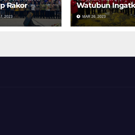
p Rakor
Watubun Ingat
uasi Akhir
Pencalegan PDI
7, 2023
MAR 26, 2023
un 2023
Perjuangan Har
kan Visi
Sesuai Aturan
gun Papua