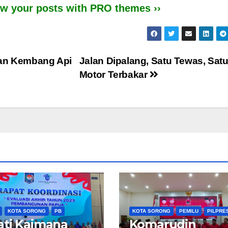
iew your posts with PRO themes ››
lan Kembang Api
Jalan Dipalang, Satu Tewas, Sat
Motor Terbakar
KOTA SORONG
PB
KOTA SORONG
PEMILU
PILPRE
ti Kaimana
Komarudin