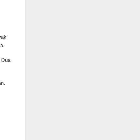
yak
a.
. Dua
an.