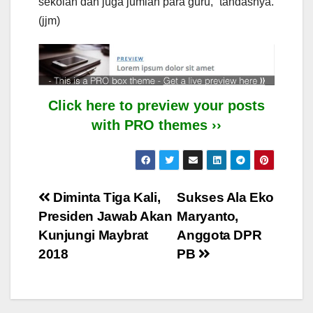
sekolah dan juga jumlah para guru,” tandasnya.
(jjm)
Click here to preview your posts
with PRO themes ››
Post
Diminta Tiga Kali,
Sukses Ala Eko
Presiden Jawab Akan
Maryanto,
navigation
Kunjungi Maybrat
Anggota DPR
2018
PB