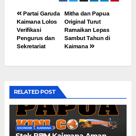
Post
Partai Garuda
Mitha dan Papua
Kaimana Lolos
Original Turut
navigation
Verifikasi
Ramaikan Lepas
Pengurus dan
Sambut Tahun di
Sekretariat
Kaimana
RELATED POST
EKONOMI
KAIMANA
Stok BBM Kaimana Aman