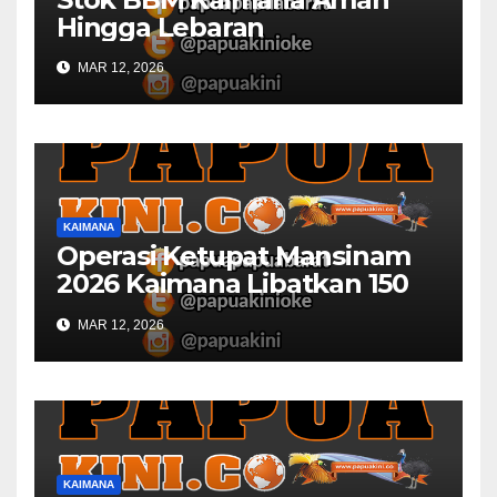
Hingga Lebaran
MAR 12, 2026
KAIMANA
Operasi Ketupat Mansinam
2026 Kaimana Libatkan 150
Personil Gabungan
MAR 12, 2026
KAIMANA