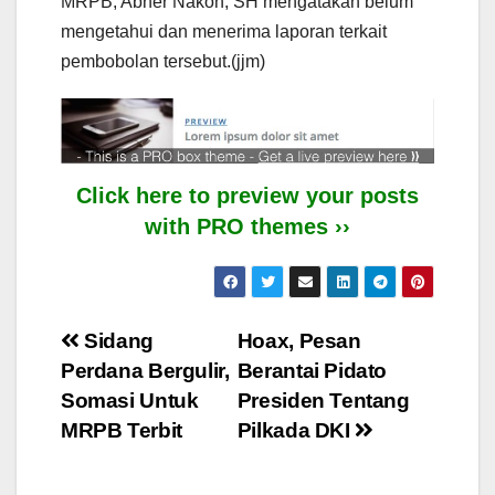
MRPB, Abner Nakoh, SH mengatakan belum
mengetahui dan menerima laporan terkait
pembobolan tersebut.(jjm)
Click here to preview your posts
with PRO themes ››
Post
Sidang
Hoax, Pesan
Perdana Bergulir,
Berantai Pidato
navigation
Somasi Untuk
Presiden Tentang
MRPB Terbit
Pilkada DKI