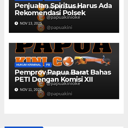
Penjualan Spiritus Harus Ada
Rekomendasi Polsek
Kaimana
NOV 13, 2025
HUKUM KRIMINAL
PB
Pemprov Papua Barat Bahas
PETI Dengan Komisi XII
NOV 11, 2025