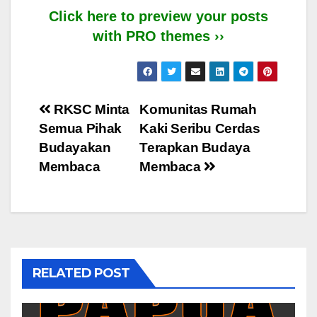
Click here to preview your posts
with PRO themes ››
Post
RKSC Minta
Komunitas Rumah
Semua Pihak
Kaki Seribu Cerdas
navigation
Budayakan
Terapkan Budaya
Membaca
Membaca
RELATED POST