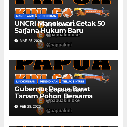
MANOKWARI
PENDIDIKAN
UNCRI Manokwari Cetak 50
Sarjana Hukum Baru
MAR 25, 2026
LINGKUNGAN
PENDIDIKAN
TELUK BINTUNI
Gubernur Papua Barat
Tanam Pohon Bersama
Civitas Academica
FEB 28, 2026
Universitas Muhammadiyah