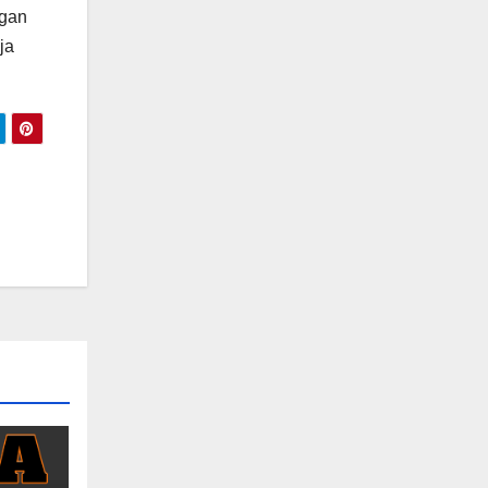
ngan
ja