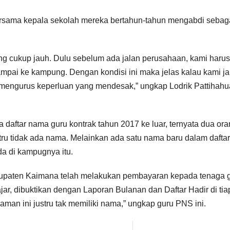
ersama kepala sekolah mereka bertahun-tahun mengabdi sebag
g cukup jauh. Dulu sebelum ada jalan perusahaan, kami harus
sampai ke kampung. Dengan kondisi ini maka jelas kalau kami j
g mengurus keperluan yang mendesak,” ungkap Lodrik Pattihahu
 daftar nama guru kontrak tahun 2017 ke luar, ternyata dua or
tru tidak ada nama. Melainkan ada satu nama baru dalam daftar
da di kampugnya itu.
bupaten Kaimana telah melakukan pembayaran kepada tenaga 
jar, dibuktikan dengan Laporan Bulanan dan Daftar Hadir di tia
an ini justru tak memiliki nama,” ungkap guru PNS ini.