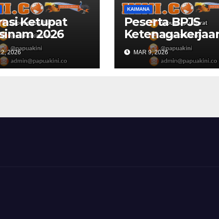
KAIMANA
asi Ketupat
Peserta BPJS
sinam 2026
Ketenagakerjaa
ana Libatkan
Kaimana Berkur
2, 2026
MAR 9, 2026
Personil
53 Persen di 202
ungan