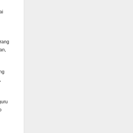
ai
arang
an,
ang
,
guru
p