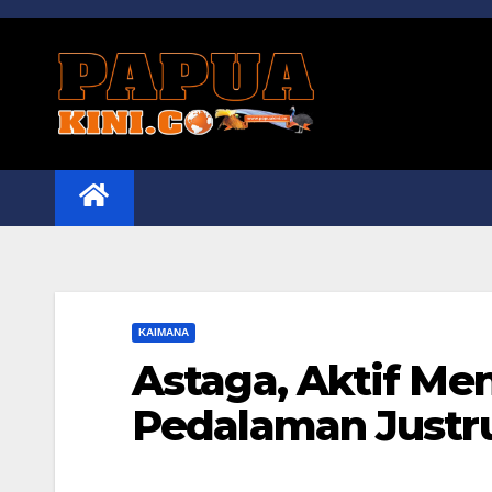
Skip
to
content
KAIMANA
Astaga, Aktif Men
Pedalaman Justru