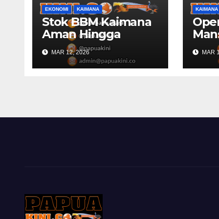
EKONOMI
KAIMANA
KAIMANA
Stok BBM Kaimana
Oper
Aman Hingga
Man
Lebaran
Kaim
MAR 12, 2026
MAR 1
150 
Gab