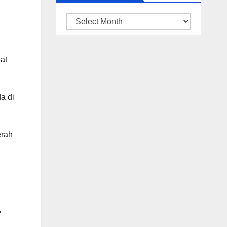
ARSIP
BERITA
at
a di
erah
,