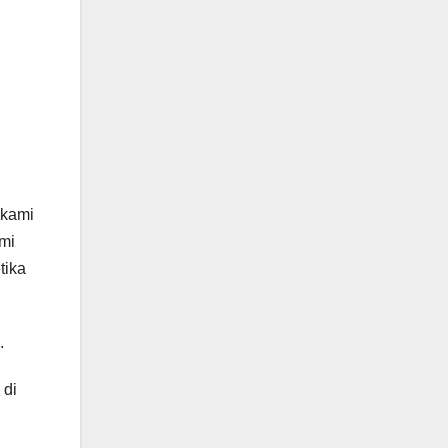
 kami
mi
tika
.
 di