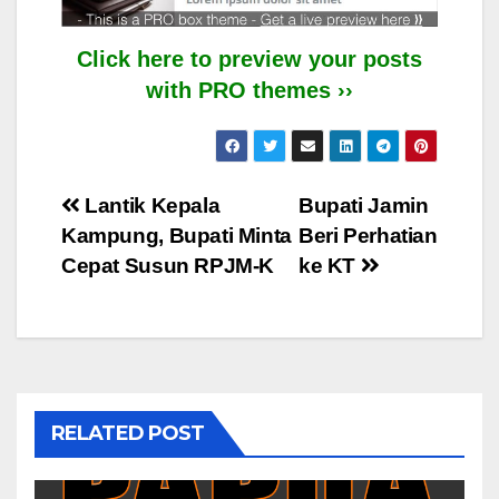
Click here to preview your posts
with PRO themes ››
Post
Lantik Kepala
Bupati Jamin
Kampung, Bupati Minta
Beri Perhatian
navigation
Cepat Susun RPJM-K
ke KT
RELATED POST