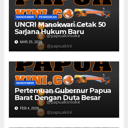
MANOKWARI
PENDIDIKAN
UNCRI Manokwari Cetak 50
Sarjana Hukum Baru
MAR 25, 2026
MANOKWARI
Pertemuan Gubernur Papua
Barat Dengan Duta Besar
Inggris Berbuah Manis
FEB 4, 2026