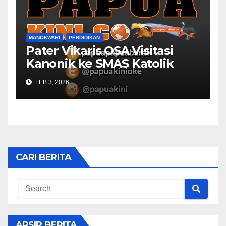
MANOKWARI
PENDIDIKAN
Pater Vikaris OSA Visitasi
Kanonik ke SMAS Katolik
Villanova Manokwari
FEB 3, 2026
CARI BERITA
ARSIP BERITA