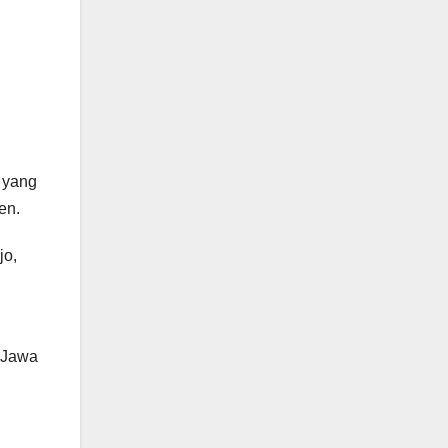
 yang
en.
jo,
, Jawa