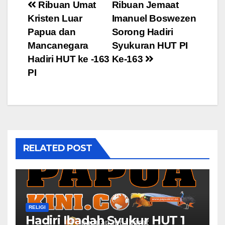
Post
Ribuan Umat
Ribuan Jemaat
Kristen Luar
Imanuel Boswezen
navigation
Papua dan
Sorong Hadiri
Mancanegara
Syukuran HUT PI
Hadiri HUT ke -163
Ke-163
PI
RELATED POST
RELIGI
Hadiri Ibadah Syukur HUT 1