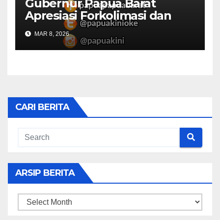
Gubernur Papua Barat
Apresiasi Forkolimasi dan
Masjid Al Falah
MAR 8, 2026
CARI BERITA
ARSIP BERITA
ARSIP
BERITA