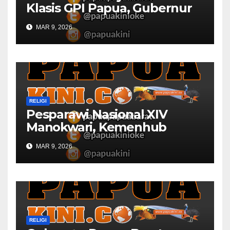
Klasis GPI Papua, Gubernur
Papua Barat Ingatkan Peran
MAR 9, 2026
Gereja
RELIGI
Pesparawi Nasional XIV
Manokwari, Kemenhub
Sediakan Dua Kapal
MAR 9, 2026
RELIGI