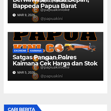
Bappeda Papua Barat
Konsultasi Publik RKPD 2027
MAR 9, 2026
EKONOMI
KAIMANA
Satgas Pangan Polres
Kaimana Cek Harga dan Stok
Bapok di Pasar
MAR 5, 2026
CARI BERITA