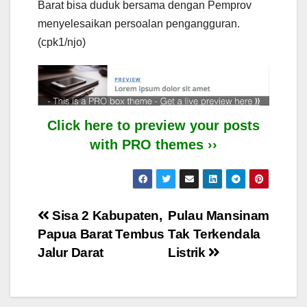
Barat bisa duduk bersama dengan Pemprov
menyelesaikan persoalan pengangguran.
(cpk1/njo)
Click here to preview your posts
with PRO themes ››
Post
Sisa 2 Kabupaten,
Pulau Mansinam
Papua Barat Tembus
Tak Terkendala
navigation
Jalur Darat
Listrik