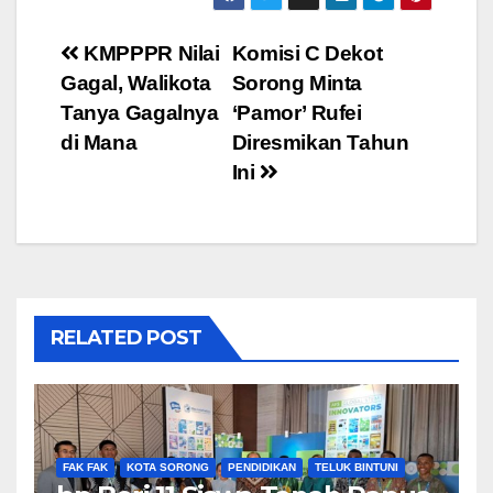
Post
KMPPPR Nilai
Komisi C Dekot
Gagal, Walikota
Sorong Minta
navigation
Tanya Gagalnya
‘Pamor’ Rufei
di Mana
Diresmikan Tahun
Ini
RELATED POST
FAK FAK
KOTA SORONG
PENDIDIKAN
TELUK BINTUNI