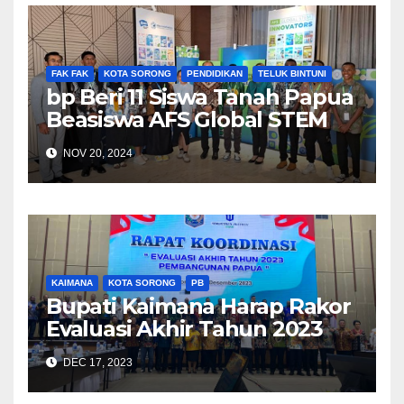
FAK FAK
KOTA SORONG
PENDIDIKAN
TELUK BINTUNI
bp Beri 11 Siswa Tanah Papua
Beasiswa AFS Global STEM
Innovators 2024
NOV 20, 2024
KAIMANA
KOTA SORONG
PB
Bupati Kaimana Harap Rakor
Evaluasi Akhir Tahun 2023
Satukan Visi Bangun Papua
DEC 17, 2023