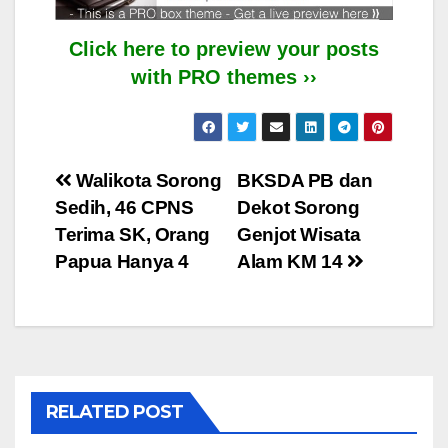
Click here to preview your posts
with PRO themes ››
Post
Walikota Sorong
BKSDA PB dan
Sedih, 46 CPNS
Dekot Sorong
navigation
Terima SK, Orang
Genjot Wisata
Papua Hanya 4
Alam KM 14
RELATED POST